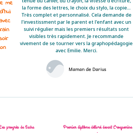
tenue du cahier, du crayon, la vitesse d'écriture,
ure me
la forme des lettres, le choix du stylo, la copie...
d'hui
Très complet et personnalisé. Cela demande de
 avec
l'investissment par le parent et l'enfant avec un
rain
suivi régulier mais les premiers résultats sont
visibles très rapidement. Je recommande
soir
vivement de se tourner vers la graphopédagogie
mon
avec Emilie. Merci.
Maman de Darius
Les progrès de Sacha
Premier diplôme délivré devant Croquemine