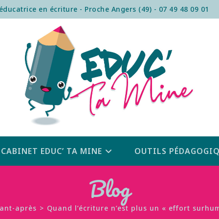
ucatrice en écriture - Proche Angers (49) - 07 49 48 09 01
CABINET EDUC’ TA MINE
OUTILS PÉDAGOGIQ
Blog
ant-après
>
Quand l’écriture n’est plus un « effort surh