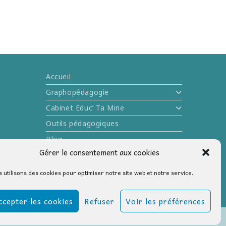
Accueil
Graphopédagogie
Cabinet Educ’ Ta Mine
Outils pédagogiques
Blog
Gérer le consentement aux cookies
Me contacter
 utilisons des cookies pour optimiser notre site web et notre service.
ccepter les cookies
Refuser
Voir les préférences