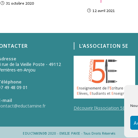
!
31 octobre 2020
12 avril 2021
CONTACTER
L’ASSOCIATION 5E
Adresse
4 rue de la Vieille Poste - 49112
Verrières-en-Anjou
Téléphone
07 49 48 09 01
E-mail
Nous
contact@eductamine.fr
Découvrir l’Association 5E
A
EDUCTAMINE© 2020 - EMILIE PAVIE - Tous Droits Réservés