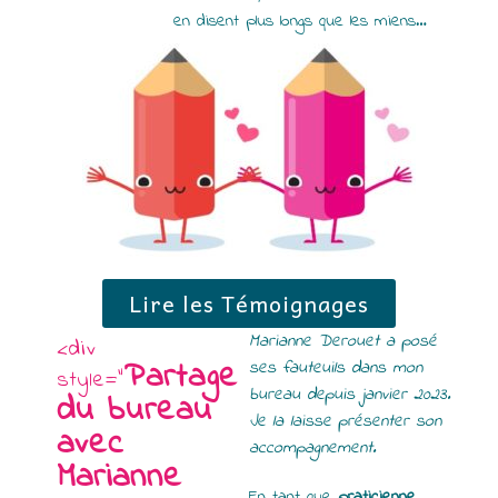
en disent plus longs que les miens…
Lire les Témoignages
Marianne Derouet a posé
<div
Partage
ses fauteuils dans mon
style="
bureau depuis janvier 2023.
du bureau
Je la laisse présenter son
avec
accompagnement.
Marianne
En tant que
praticienne