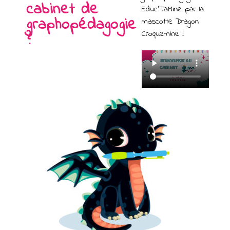
cabinet de
Educ’TaMine par la
graphopédagogie
mascotte Dragon
Croquemine !
?