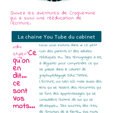
Suivez les aventures de Croquemine
qui a suivi une rééducation de
l'écriture.
La chaine You Tube du cabinet
Nous vous invitons dans « Le petit
<div
Ce
coin des parents et des adultes
style="
rééduqués »… Des témoignages à lire,
qu'on
à déguster pour comprendre ce qui
en
se passe dans le cabinet de
dit...
graphopédagogie Educ’TaMine.
ce
L’écriture, oui bien sûr, mais aussi des
liens qui se tissent, des rencontres qui
sont
se font, des apprentissages qui se
Vos
consolident, l’estime de soi qui se
mots...
développe… Des sourires, des rires,
de l’émotion, de la fierté… Vos mots