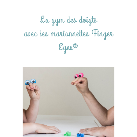
La gym des doigts
avec les marionnettes Finger
Eyes®