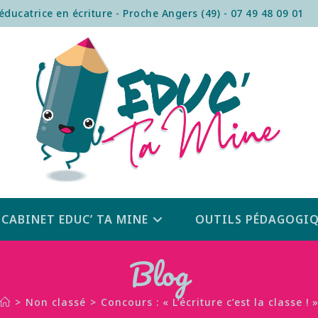
ucatrice en écriture - Proche Angers (49) - 07 49 48 09 01
CABINET EDUC’ TA MINE
OUTILS PÉDAGOGIQ
Blog
>
Non classé
>
Concours : « L’écriture c’est la classe ! 