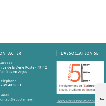
CONTACTER
L’ASSOCIATION 5E
Adresse
4 rue de la Vieille Poste - 49112
Verrières-en-Anjou
Téléphone
07 49 48 09 01
E-mail
Nous
contact@eductamine.fr
Découvrir l’Association 5E