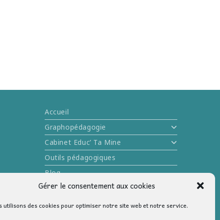
Accueil
Graphopédagogie
Cabinet Educ’ Ta Mine
Outils pédagogiques
Blog
Gérer le consentement aux cookies
Me contacter
 utilisons des cookies pour optimiser notre site web et notre service.